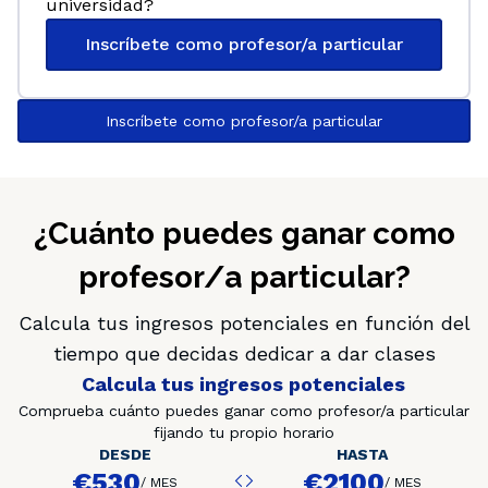
universidad?
Inscríbete como profesor/a particular
Inscríbete como profesor/a particular
¿Cuánto puedes ganar como
profesor/a particular?
Calcula tus ingresos potenciales en función del
tiempo que decidas dedicar a dar clases
Calcula tus ingresos potenciales
Comprueba cuánto puedes ganar como profesor/a particular
fijando tu propio horario
DESDE
HASTA
€530
€2100
/
MES
/
MES