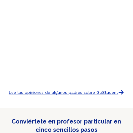
Lee las opiniones de algunos padres sobre GoStudent
Conviértete en profesor particular en
cinco sencillos pasos