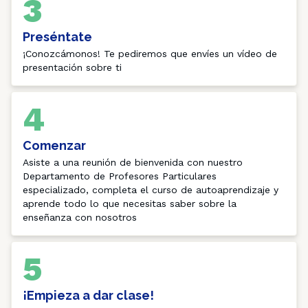
3
Preséntate
¡Conozcámonos! Te pediremos que envíes un vídeo de 
presentación sobre ti 
4
Comenzar
Asiste a una reunión de bienvenida con nuestro 
Departamento de Profesores Particulares 
especializado, completa el curso de autoaprendizaje y 
aprende todo lo que necesitas saber sobre la 
enseñanza con nosotros
5
¡Empieza a dar clase!