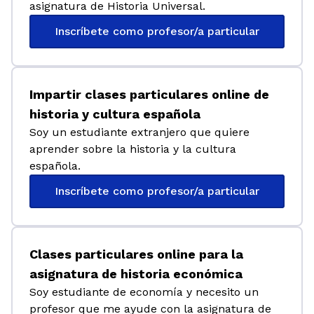
asignatura de Historia Universal.
Inscríbete como profesor/a particular
Impartir clases particulares online de
historia y cultura española
Soy un estudiante extranjero que quiere
aprender sobre la historia y la cultura
española.
Inscríbete como profesor/a particular
Clases particulares online para la
asignatura de historia económica
Soy estudiante de economía y necesito un
profesor que me ayude con la asignatura de