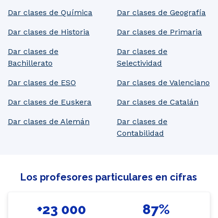
Dar clases de Química
Dar clases de Geografía
Dar clases de Historia
Dar clases de Primaria
Dar clases de
Dar clases de
Bachillerato
Selectividad
Dar clases de ESO
Dar clases de Valenciano
Dar clases de Euskera
Dar clases de Catalán
Dar clases de Alemán
Dar clases de
Contabilidad
Los profesores particulares en cifras
+23 000
87%