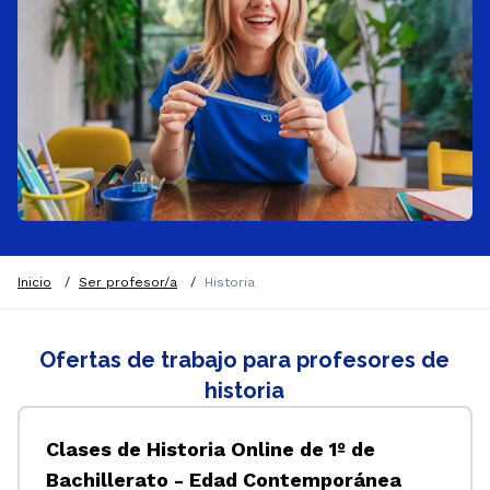
Inicio
/
Ser profesor/a
/
Historia
Ofertas de trabajo para profesores de
historia
Clases de Historia Online de 1º de
Bachillerato - Edad Contemporánea