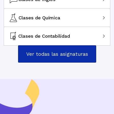
Clases de Química
Clases de Contabilidad
Ver todas las asignaturas