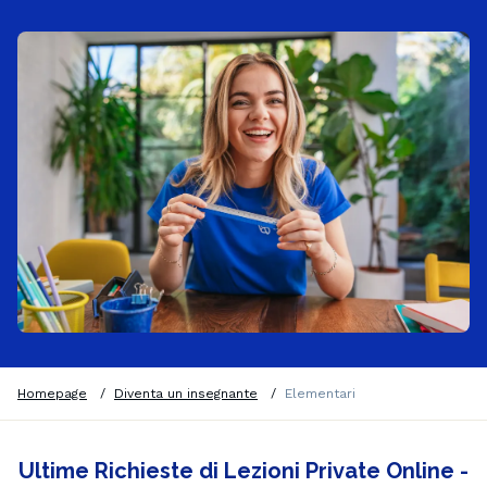
Homepage
/
Diventa un insegnante
/
Elementari
Ultime Richieste di Lezioni Private Online -