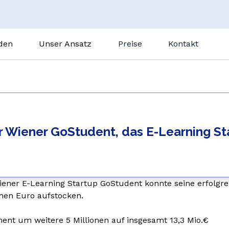
nden
Unser Ansatz
Preise
Kontakt
So funktioniert’s
achhilfe
Nachhilfe vor Ort
GoClass
Wien Nordbahnviertel
Unterrichtszusammenfassungen
Französisch
r Wiener GoStudent, das E-Learning St
Gostudent Learning
Italienisch
Magic Quizzes
Spanisch
LEGO-Kurse
Deutsch
Alle Schulfächer
 Wiener E-Learning Startup GoStudent konnte seine erfolg
onen Euro aufstocken.
N
KI-Tutor
Unterstufe
ent um weitere 5 Millionen auf insgesamt 13,3 Mio.€
e
Oberstufe
GoMigo, der KI-Sprach-