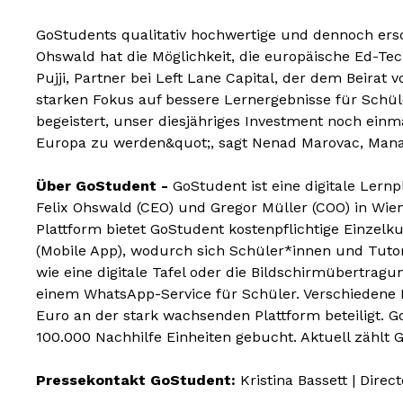
GoStudents qualitativ hochwertige und dennoch ersc
Ohswald hat die Möglichkeit, die europäische Ed-Tec
Pujji, Partner bei Left Lane Capital, der dem Beira
starken Fokus auf bessere Lernergebnisse für Schül
begeistert, unser diesjähriges Investment noch einm
Europa zu werden&quot;, sagt Nenad Marovac, Manag
Über GoStudent -
GoStudent ist eine digitale Ler
Felix Ohswald (CEO) und Gregor Müller (COO) in Wie
Plattform bietet GoStudent kostenpflichtige Einzel
(Mobile App), wodurch sich Schüler*innen und Tuto
wie eine digitale Tafel oder die Bildschirmübertrag
einem WhatsApp-Service für Schüler. Verschiedene In
Euro an der stark wachsenden Plattform beteiligt. 
100.000 Nachhilfe Einheiten gebucht. Aktuell zähl
Pressekontakt GoStudent:
Kristina Bassett | Dire