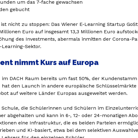
 Kunden um das 7-fache gewachsen
nden gebucht
ist nicht zu stoppen: Das Wiener E-Learning Startup GoSt
illionen Euro auf insgesamt 13,3 Millionen Euro aufsto
rhöhung des Investments, abermals inmitten der Corona-P
-Learning-Sektor.
dent nimmt Kurs auf Europa
atz im DACH Raum bereits um fast 50%, der Kundenstamm
d hat den Launch in andere europäische Schlüsselmärkte 
ebot auf weitere Länder Europas ausgeweitet werden.
le Schule, die Schülerinnen und Schülern im Einzelunterri
mmer abgehalten und kann in 6-, 12- oder 24-monatigen 
ionen eine Infrastruktur, die es beiden Parteien ermöglic
trieben und KI-basiert, etwa bei dem selektiven Auswah
 Lehrers für den einzelnen Schüler.