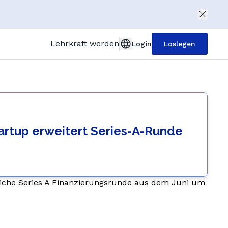
Lehrkraft werden
Login
Loslegen
United Kingdom (English)
Deutschland (Deutsch)
Österreich (Deutsch)
artup erweitert Series-A-Runde
France (Français)
Italia (Italiano)
España (Español)
reiche Series A Finanzierungsrunde aus dem Juni um
Türkiye (Türkçe)
Polska (Polski)
Nachhilfelehrer
Nederland (Dutch)