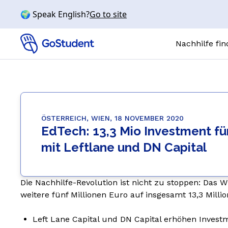
🌍 Speak English?
Go to site
Nachhilfe fi
Online-N
FÄCHER
Mathe
ÖSTERREICH, WIEN, 18 NOVEMBER 2020
EdTech: 13,3 Mio Investment fü
Chemie
mit Leftlane und DN Capital
Physik
Biologie
Englisch
Die Nachhilfe-Revolution ist nicht zu stoppen: Das
weitere fünf Millionen Euro auf insgesamt 13,3 Milli
SCHULSTUFE
Volksschule
Left Lane Capital und DN Capital erhöhen Investm
Mittelschul