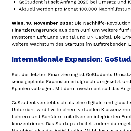
GoStudent ist seit Anfang 2020 bei Umsatz und
Aktuell werden pro Monat 100.000 Nachhilfestu
Wien, 18. November 2020:
Die Nachhilfe-Revolution 
Finanzierungsrunde aus dem Juni um weitere fünf M
Investoren Left Lane Capital und DN Capital. Die E
weitere Wachstum des Startups im aufstrebenden E
Internationale Expansion: GoStu
Seit der letzten Finanzierung ist GoStudents Ums
seine geplante Expansion erfolgreich umgesetzt un
Spanien vollzogen. Mit dem Investment soll das Ang
GoStudent versteht sich als eine digitale und globa
Unterricht wird live in einem virtuellen Klassenzi
Lehrern und Schülern mit diversen integrierten Funkt
konzentrieren. Das Startup arbeitet zudem datenge
Matching, also der individuellen Wahl des passenden