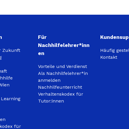
n
Für
Kundensup
Nachhilfelehrer*inn
r Zukunft
Häufig geste
en
g
Kontakt
Vorteile und Verdienst
haft
Als Nachhilfelehrer*in
hhilfe
anmelden
Wien
Nachhilfeunterricht
Verhaltenskodex für
 Learning
Tutor:innen
gen
kodex für