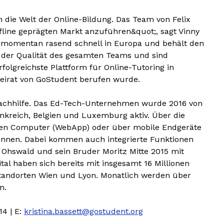
 die Welt der Online-Bildung. Das Team von Felix
ffline geprägten Markt anzuführen&quot;, sagt Vinny
ert momentan rasend schnell in Europa und behält den
n der Qualität des gesamten Teams und sind
folgreichste Plattform für Online-Tutoring in
Beirat von GoStudent berufen wurde.
r Nachhilfe. Das Ed-Tech-Unternehmen wurde 2016 von
nkreich, Belgien und Luxemburg aktiv. Über die
er den Computer (WebApp) oder über mobile Endgeräte
können. Dabei kommen auch integrierte Funktionen
x Ohswald und sein Bruder Moritz Mitte 2015 mit
al haben sich bereits mit insgesamt 16 Millionen
 Standorten Wien und Lyon. Monatlich werden über
n.
14 | E:
kristina.bassett@gostudent.org