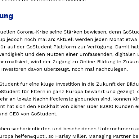
dung
aktuellen Corona-Krise seine Stärken bewiesen, denn GoSt
p jedoch noch mal an: Aktuell werden jeden Monat etwa 1
ür auf der GoStudent Plattform zur Verfügung. Damit hat
endigkeit und den Nutzen einer umfassenden, digitalen 
ormalisiert, wird der Zugang zu Online-Bildung in Zukun
 Investoren davon überzeugt, noch mal nachzulegen.
tudent für eine kluge Investition in die Zukunft der Bild
Student für Eltern in ganz Europa bewährt und gezeigt, d
ehr an lokale Nachhilfedienste gebunden sind, können Ki
 hat sich den Rückhalt von bisher über 8.000 Kunden er
 und CEO von GoStudent.
olchen sachorientierten und bescheidenen Unternehmern a
ropa helfen&quot;, so Harley Miller, Managing Partner bei