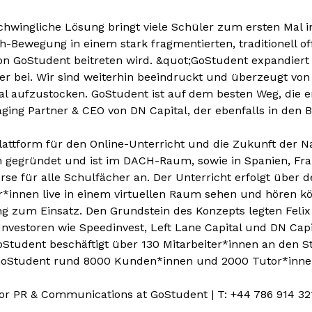
hwingliche Lösung bringt viele Schüler zum ersten Mal in
h-Bewegung in einem stark fragmentierten, traditionell o
t von GoStudent beitreten wird. &quot;GoStudent expandi
er bei. Wir sind weiterhin beeindruckt und überzeugt vo
al aufzustocken. GoStudent ist auf dem besten Weg, die er
ing Partner & CEO von DN Capital, der ebenfalls in den 
nplattform für den Online-Unterricht und die Zukunft de
n gegründet und ist im DACH-Raum, sowie in Spanien, Fra
kurse für alle Schulfächer an. Der Unterricht erfolgt üb
r*innen live in einem virtuellen Raum sehen und hören 
ung zum Einsatz. Den Grundstein des Konzepts legten Feli
vestoren wie Speedinvest, Left Lane Capital und DN Capit
GoStudent beschäftigt über 130 Mitarbeiter*innen an den
t GoStudent rund 8000 Kunden*innen und 2000 Tutor*inne
ctor PR & Communications at GoStudent | T: +44 786 914 32