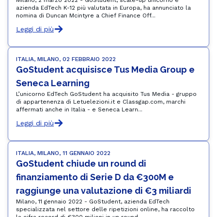
Milano, 2 marzo 2022 - GoStudent, scale-up unicorno e
azienda EdTech K-12 più valutata in Europa, ha annunciato la
nomina di Duncan Mcintyre a Chief Finance Off...
Leggi di più
ITALIA, MILANO, 02 FEBBRAIO 2022
GoStudent acquisisce Tus Media Group e 
Seneca Learning
L’unicorno EdTech GoStudent ha acquisito Tus Media - gruppo
di appartenenza di Letuelezioni.it e Classgap.com, marchi
affermati anche in Italia - e Seneca Learn...
Leggi di più
ITALIA, MILANO, 11 GENNAIO 2022
GoStudent chiude un round di 
finanziamento di Serie D da €300M e 
raggiunge una valutazione di €3 miliardi
Milano, 11 gennaio 2022 - GoStudent, azienda EdTech
specializzata nel settore delle ripetizioni online, ha raccolto