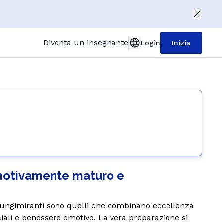
Diventa un insegnante
Login
Inizia
United Kingdom (English)
Deutschland (Deutsch)
Österreich (Deutsch)
France (Français)
Italia (Italiano)
España (Español)
, emotivamente maturo e
Türkiye (Türkçe)
Polska (Polski)
più lungimiranti sono quelli che combinano eccellenza
iali e benessere emotivo. La vera preparazione si
Nederland (Dutch)