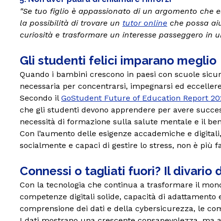
"Se tuo figlio è appassionato di un argomento che e
la possibilità di trovare un
tutor online
che possa aiu
curiosità e trasformare un interesse passeggero in u
Gli studenti felici imparano meglio
Quando i bambini crescono in paesi con scuole sicur
necessaria per concentrarsi, impegnarsi ed eccellere
Secondo il
GoStudent Future of Education Report 20
che gli studenti devono apprendere per avere successo
necessità di formazione sulla salute mentale e il be
Con l’aumento delle esigenze accademiche e digitali, 
socialmente e capaci di gestire lo stress, non è più f
Connessi o tagliati fuori? Il divario 
Con la tecnologia che continua a trasformare il mond
competenze digitali solide, capacità di adattamento e
comprensione dei dati e della cybersicurezza, le com
I dati mostrano una crescente consapevolezza, ma an