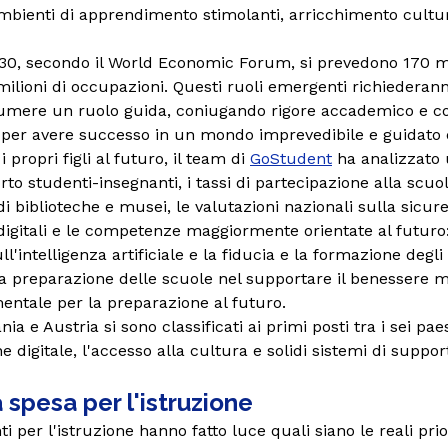
mbienti di apprendimento stimolanti, arricchimento cultur
GoMigo, il tutor IA di lin
30, secondo il World Economic Forum, si prevedono 170 mili
78 milioni di occupazioni. Questi ruoli emergenti richied
sumere un ruolo guida, coniugando rigore accademico e co
 per avere successo in un mondo imprevedibile e guidato d
propri figli al futuro, il team di
GoStudent
ha analizzato u
orto studenti-insegnanti, i tassi di partecipazione alla scuo
i biblioteche e musei, le valutazioni nazionali sulla sicurezz
digitali e le competenze maggiormente orientate al futuro: 
l'intelligenza artificiale e la fiducia e la formazione degl
 la preparazione delle scuole nel supportare il benessere 
entale per la preparazione al futuro.
a e Austria si sono classificati ai primi posti tra i sei pae
digitale, l'accesso alla cultura e solidi sistemi di support
 spesa per l'istruzione
per l'istruzione hanno fatto luce quali siano le reali prior