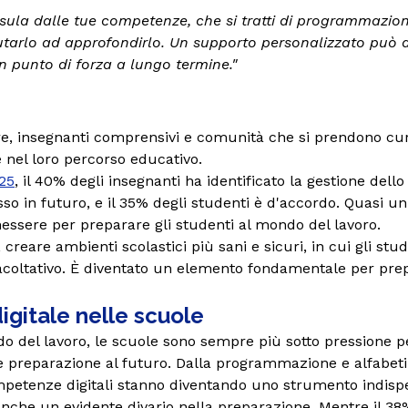
sula dalle tue competenze, che si tratti di programmazion
tarlo ad approfondirlo. Un supporto personalizzato può au
n punto di forza a lungo termine."
e, insegnanti comprensivi e comunità che si prendono cur
 nel loro percorso educativo.
25
, il 40% degli insegnanti ha identificato la gestione de
 in futuro, e il 35% degli studenti è d'accordo. Quasi un 
nessere per preparare gli studenti al mondo del lavoro.
creare ambienti scolastici più sani e sicuri, in cui gli st
acoltativo. È diventato un elemento fondamentale per prepara
digitale nelle scuole
o del lavoro, le scuole sono sempre più sotto pressione pe
 preparazione al futuro. Dalla programmazione e alfabetizza
petenze digitali stanno diventando uno strumento indispen
che un evidente divario nella preparazione. Mentre il 38%