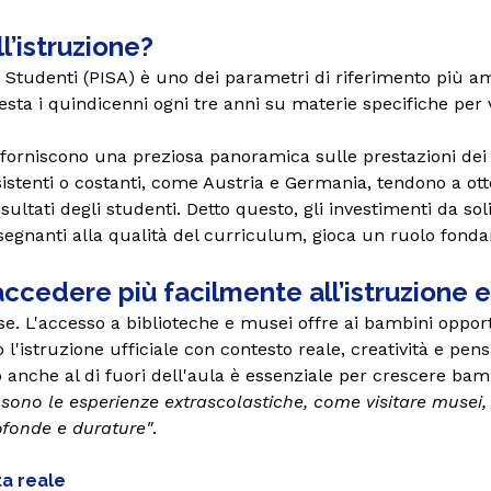
l’istruzione?
Studenti (PISA) è uno dei parametri di riferimento più amp
A testa i quindicenni ogni tre anni su materie specifiche per
 forniscono una preziosa panoramica sulle prestazioni dei 
istenti o costanti, come Austria e Germania, tendono a otte
ltati degli studenti. Detto questo, gli investimenti da soli
insegnanti alla qualità del curriculum, gioca un ruolo fond
 accedere più facilmente all’istruzione 
e. L'accesso a biblioteche e musei offre ai bambini opport
'istruzione ufficiale con contesto reale, creatività e pensi
nche al di fuori dell'aula è essenziale per crescere bambini
sono le esperienze extrascolastiche, come visitare musei,
ofonde e durature"
.
ta reale