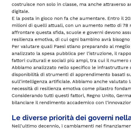
costruisce non solo in classe, ma anche attraverso a
Superiori
digitale.
E la posta in gioco non fa che aumentare. Entro il 20
milioni di quelli attuali, con un aumento netto di 
affrontare questa sfida, scuole e governi devono as
resilienza emotiva, di cui ogni bambino avrà bisogno
Per valutare quali Paesi stiano preparando al meglio i 
analizzato la spesa pubblica per l'istruzione, il rapp
fattori culturali e sociali più ampi, tra cui il numero d
Abbiamo analizzato nello specifico le infrastrutture 
disponibilità di strumenti di apprendimento basati sul
sull'intelligenza artificiale. Abbiamo anche valutato
necessità di resilienza emotiva come pilastro fondam
Considerando tutti questi fattori, Regno Unito, Germani
bilanciare il rendimento accademico con l'innovazione 
Le diverse priorità dei governi nella
Nell'ultimo decennio, i cambiamenti nei finanziamenti 