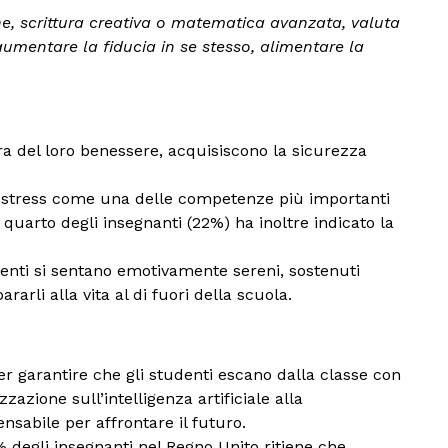
e, scrittura creativa o matematica avanzata, valuta
mentare la fiducia in se stesso, alimentare la
a del loro benessere, acquisiscono la sicurezza
llo stress come una delle competenze più importanti
quarto degli insegnanti (22%) ha inoltre indicato la
udenti si sentano emotivamente sereni, sostenuti
rli alla vita al di fuori della scuola.
r garantire che gli studenti escano dalla classe con
zione sull’intelligenza artificiale alla
sabile per affrontare il futuro.
 degli insegnanti nel Regno Unito ritiene che