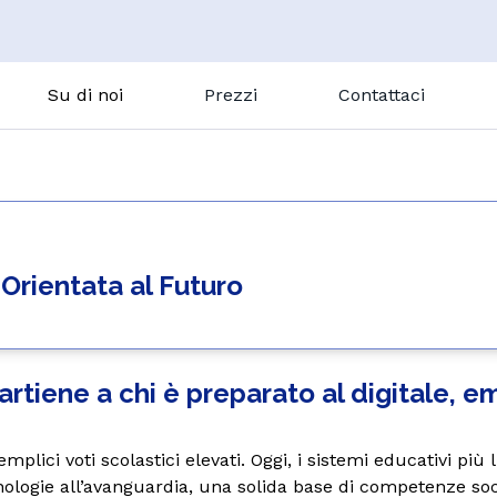
Su di noi
Prezzi
Contattaci
Come funziona
i online personalizzate
Centro studio
GoClass
Centro studio a Milano
Riepilogo della lezione
ca
Francese
Centro studio a Monza
e Orientata al Futuro
Gostudent Learning
Italiano
Magic Quizzes
Spagnolo
Tedesco
ppartiene a chi è preparato al digitale
Scopri tutte le materie
 semplici voti scolastici elevati. Oggi, i sistemi educativi 
Liceo
nologie all’avanguardia, una solida base di competenze soc
Tutor IA
Maturità