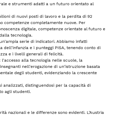
ale e strumenti adatti a un futuro orientato al
gue
Ελλάδα (Ελληνικά)
oni di nuovi posti di lavoro e la perdita di 92
eranno competenze completamente nuove. Per
noscenza digitale, competenze orientate al futuro e
alla tecnologia.
n'ampia serie di indicatori. Abbiamo infatti
la dell'infanzia e i punteggi PISA, tenendo conto di
a e i livelli generali di felicità.
l'accesso alla tecnologia nelle scuole, la
i insegnanti nell'erogazione di un'istruzione basata
mentale degli studenti, evidenziando la crescente
si analizzati, distinguendosi per la capacità di
o agli studenti.
ità nazionali e le differenze sono evidenti. L’Austria