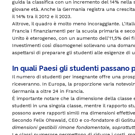
guida la classifica con un incremento del 14% nella 
giovane età. Anche la Germania registra una crescita 
il 14% tra il 2012 e il 2023.
Altrove, il quadro è molto meno incoraggiante. L'Itali
Francia i finanziamenti per la scuola primaria e seco
Unito è eterogeneo, con un aumento dell'11,5% dei fi
Investimenti così disomogenei sollevano una domand
aspettarsi di preparare gli studenti alle esigenze di
In quali Paesi gli studenti passano
Il numero di studenti per insegnante offre una prospe
riceveranno. In Europa, la proporzione varia notevol
Germania a oltre 24 in Francia.
È importante notare che la dimensione della classe e
studenti in una singola classe, mentre il rapporto s
possono avere rapporti simili ma dimensioni effettive 
Secondo Felix Ohswald, CEO e co-fondatore di GoSt
dimensioni gestibili rimane fondamentale, soprattutt
Le classi numerose permettono di ridurre i costi, ma