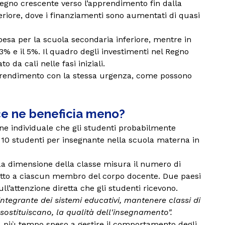
pegno crescente verso l’apprendimento fin dalla
periore, dove i finanziamenti sono aumentati di quasi
spesa per la scuola secondaria inferiore, mentre in
3% e il 5%. Il quadro degli investimenti nel Regno
da cali nelle fasi iniziali.
pprendimento con la stessa urgenza, come possono
ece ne beneficia meno?
one individuale che gli studenti probabilmente
i 10 studenti per insegnante nella scuola materna in
 La dimensione della classe misura il numero di
spetto a ciascun membro del corpo docente. Due paesi
ll’attenzione diretta che gli studenti ricevono.
ntegrante dei sistemi educativi, mantenere classi di
sostituiscano, la qualità dell'insegnamento".
i, più tempo speso a gestire il comportamento degli