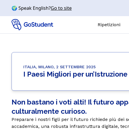
🌍 Speak English?
Go to site
Ripetizioni
Ripetizion
MATERIE
Matemati
ITALIA, MILANO, 2 SETTEMBRE 2025
I Paesi Migliori per un’Istruzion
Chimica
Fisica
Biologia
Non bastano i voti alti! Il futuro a
Inglese
culturalmente curioso.
LIVELLI
Preparare i nostri figli per il futuro richiede più dei
Elementari
accademica, una robusta infrastruttura digitale, tec
Medie