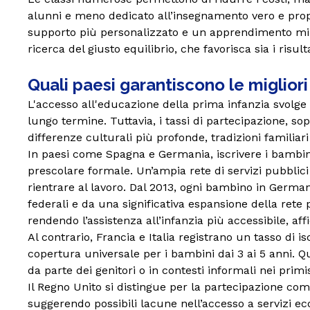
alunni e meno dedicato all’insegnamento vero e propri
supporto più personalizzato e un apprendimento mirat
ricerca del giusto equilibrio, che favorisca sia i risu
Quali paesi garantiscono le miglior
L'accesso all'educazione della prima infanzia svolge
lungo termine. Tuttavia, i tassi di partecipazione, so
differenze culturali più profonde, tradizioni familiari 
In paesi come Spagna e Germania, iscrivere i bambini 
prescolare formale. Un’ampia rete di servizi pubblici
rientrare al lavoro. Dal 2013, ogni bambino in Germani
federali e da una significativa espansione della ret
rendendo l’assistenza all’infanzia più accessibile, aff
Al contrario, Francia e Italia registrano un tasso di i
copertura universale per i bambini dai 3 ai 5 anni. Qu
da parte dei genitori o in contesti informali nei primis
Il Regno Unito si distingue per la partecipazione co
suggerendo possibili lacune nell’accesso a servizi ec