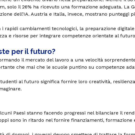
culum, solo il 26% ha ricevuto una formazione adeguata. La
razione dell’IA. Austria e Italia, invece, mostrano punteggi 
i rapidi cambiamenti tecnologici, la preparazione digitale d
zza e risorse per integrare competenze orientate al futuro 
te per il futuro?
ormando il mercato del lavoro a una velocità sorprendente,
ortante che mai che le scuole puntino su competenze adatt
tudenti al futuro significa fornire loro creatività, resilie
maginare.
cuni Paesi stanno facendo progressi nel bilanciare il rend
ppi sono in ritardo nel fornire finanziamenti, formazione e
tà di domani, i governi devono smettere di trattare la form