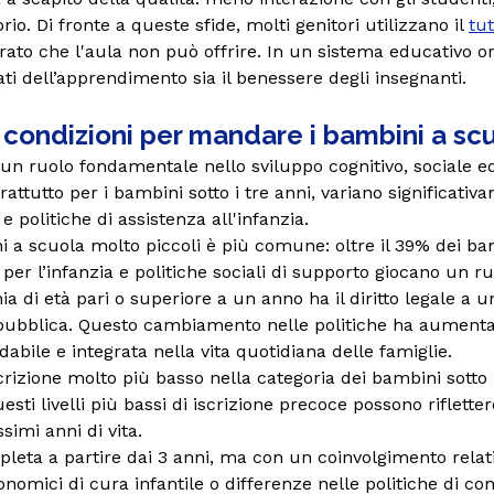
o. Di fronte a queste sfide, molti genitori utilizzano il
tu
o che l'aula non può offrire. In un sistema educativo orien
ltati dell’apprendimento sia il benessere degli insegnanti.
i condizioni per mandare i bambini a scu
 un ruolo fondamentale nello sviluppo cognitivo, sociale 
prattutto per i bambini sotto i tre anni, variano significat
e politiche di assistenza all'infanzia.
a scuola molto piccoli è più comune: oltre il 39% dei bamb
 per l’infanzia e politiche sociali di supporto giocano un r
a di età pari o superiore a un anno ha il diritto legale a u
e pubblica. Questo cambiamento nelle politiche ha aumenta
idabile e integrata nella vita quotidiana delle famiglie.
scrizione molto più basso nella categoria dei bambini sotto 
esti livelli più bassi di iscrizione precoce possono riflet
simi anni di vita.
mpleta a partire dai 3 anni, ma con un coinvolgimento relat
onomici di cura infantile o differenze nelle politiche di co