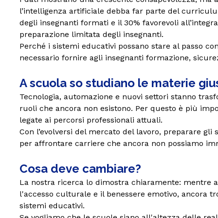
l’intelligenza artificiale debba far parte del curri
degli insegnanti formati e il 30% favorevoli all’integ
preparazione limitata degli insegnanti.
Perché i sistemi educativi possano stare al passo con 
necessario fornire agli insegnanti formazione, sicure
A scuola so studiano le materie gius
Tecnologia, automazione e nuovi settori stanno trasf
ruoli che ancora non esistono. Per questo è più imp
legate ai percorsi professionali attuali.
Con l’evolversi del mercato del lavoro, preparare gli s
per affrontare carriere che ancora non possiamo im
Cosa deve cambiare?
La nostra ricerca lo dimostra chiaramente: mentre al
l'accesso culturale e il benessere emotivo, ancora tro
sistemi educativi.
Se vogliamo che le scuole siano all'altezza delle real