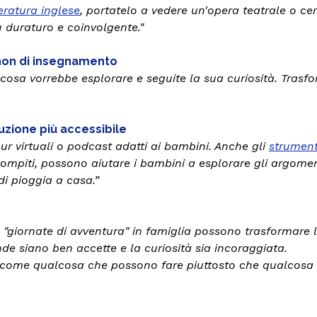
eratura inglese
, portatelo a vedere un'opera teatrale o ce
 duraturo e coinvolgente."
 non di insegnamento
 cosa vorrebbe esplorare e seguite la sua curiosità. Trasfo
truzione più accessibile
our virtuali o podcast adatti ai bambini. Anche gli
strumenti
ompiti, possono aiutare i bambini a esplorare gli argoment
di pioggia a casa.”
 o le "giornate di avventura" in famiglia possono trasformar
nde siano ben accette e la curiosità sia incoraggiata.
 come qualcosa che possono fare piuttosto che qualcosa che