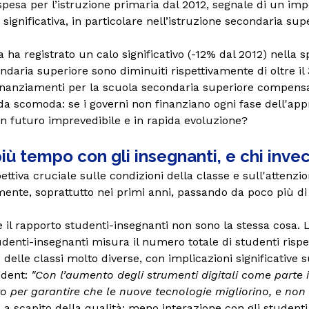
spesa per l’istruzione primaria dal 2012, segnale di un im
significativa, in particolare nell’istruzione secondaria su
a ha registrato un calo significativo (-12% dal 2012) nella 
ndaria superiore sono diminuiti rispettivamente di oltre il 
nanziamenti per la scuola secondaria superiore compensato 
a scomoda: se i governi non finanziano ogni fase dell'a
 un futuro imprevedibile e in rapida evoluzione?
 più tempo con gli insegnanti, e chi inv
ttiva cruciale sulle condizioni della classe e sull'attenzi
mente, soprattutto nei primi anni, passando da poco più d
 il rapporto studenti-insegnanti non sono la stessa cosa.
tudenti-insegnanti misura il numero totale di studenti ri
delle classi molto diverse, con implicazioni significative su
udent:
"Con l’aumento degli strumenti digitali come parte i
o per garantire che le nuove tecnologie migliorino, e non 
 a scapito della qualità: meno interazione con gli student