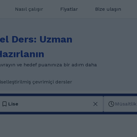
Nasıl çalışır
Fiyatlar
Bize ulaşın
zel Ders: Uzman
azırlanın
kavrayın ve hedef puanınıza bir adım daha
iselleştirilmiş çevrimiçi dersler
Lise
Müsaitlik