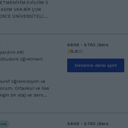
ETMENİYİM.EVİLYİM 2
 anda açıköğretimde
LADIM VAR.BİR ÇOK
ndimi sürekli
LERCE ÜNİVERSİTELİ
OK SEVERİM.AFRİKAYA
RBEYCANA YURT DIŞI
E GİTMEDİĞİM YER
 okulları çözüm okulları
₺648 - ₺763 /ders
 öğretmenlik ve idar
5.0
(
2
)
yardım etti
oStudent öğretmeni
 ,çözüm ,bilgi yolu,eis
Deneme dersi ayırt
m.Çözücü ve kunduz
k yapıyorum.Egitim
n sınıf öğrencisiyim ve
si eğitimi aldım.Görsel
rum. Ortaokul ve lise
zerine makalelerim
gin bir staj ve ders
İngilizcenin yanı sıra YDS
av süreçlerinde stratejik
zel gereksinimli
.) öğrencilerle çalışma
₺648 - ₺763 /ders
vcut