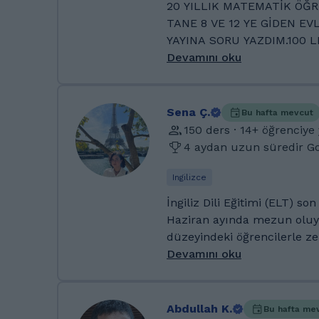
20 YILLIK MATEMATİK ÖĞR
deneyimleri sunuyorum. Şu
TANE 8 VE 12 YE GİDEN EV
eğitimime devam ederek ke
YAYINA SORU YAZDIM.100 
geliştiriyorum.
ÖĞRENCİM VAR.GEZMEYİ Ç
Devamını oku
MISIRA S.ARABİSTANA AZE
GEZİLERİM OLDU.TÜRKİYED
KALMADI .Doğa koleji Final
Sena Ç.
Bu hafta mevcut
ve özel öğretim kurslarında
150 ders · 14+ öğrenciye 
Üçgen kolejinde matematik öğretmenliği ve okul
4 aydan uzun süredir G
müdürlüğü yapıyorum. Final
yayınlarına soru yazıyoru
Ingilizce
uygulamalarında eğitmenli
İngiliz Dili Eğitimi (ELT) so
koçluk sertifikam var.Dislek
Haziran ayında mezun oluyo
zeka ve hafıza teknikleri ü
düzeyindeki öğrencilerle zen
mevcut.ilkokul , ortaokul ve lise matematik zümre
tecrübesine sahibim. Genel 
Devamını oku
başkanlığı yapt
ve YÖKDİL gibi akademik sın
destek sağlıyorum. Ayrıca ö
(konuşma güçlüğü, otizm vb
Abdullah K.
Bu hafta me