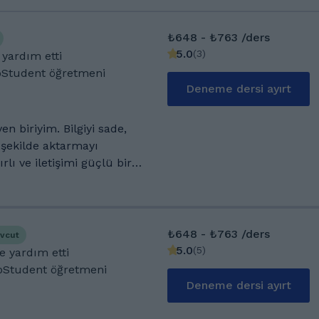
₺648 - ₺763 /ders
5.0
(
3
)
 yardım etti
oStudent öğretmeni
Deneme dersi ayırt
n biriyim. Bilgiyi sade,
r şekilde aktarmayı
rlı ve iletişimi güçlü bir
iyaçlarına göre anlatımımı
rine katkı sağlamayı
lisans yaparak akademik
₺648 - ₺763 /ders
evcut
5.0
(
5
)
e yardım etti
ıf öğretmenliği yaptım ve
GoStudent öğretmeni
r verdim. Altı yıldır aktif
Deneme dersi ayırt
 öğrencilerimin bireysel
ve kalıcı öğrenme