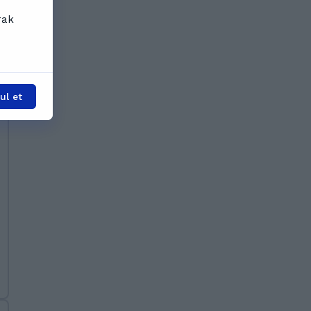
rak
l et