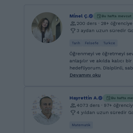
Mi̇nel Ç.
Bu hafta mevcut
200 ders · 28+ öğrenciye
3 aydan uzun süredir G
Tarih
Felsefe
Turkce
Öğrenmeyi ve öğretmeyi seve
anlaşılır ve akılda kalıcı bi
hedefliyorum. Disiplinli, sabı
eğitmenim. Öğrencilerin iht
Devamını oku
şekillendiriyor ve gelişimle
önemsiyorum. Yıldız Teknik Üniversitesi Eğitim
Bilimleri alanında yüksek 
Hayretti̇n A.
Bu hafta m
altyapımı güçlendirdim. Özel okullarda uzun yıllar
4073 ders · 97+ öğrenciy
görev aldım, kolejlerde sın
4 yıldan uzun süredir 
ilkokul düzeyinde özel dersle
olarak öğretmenlik yapıyor,
Matematik
ihtiyaçlarına yönelik etkili 