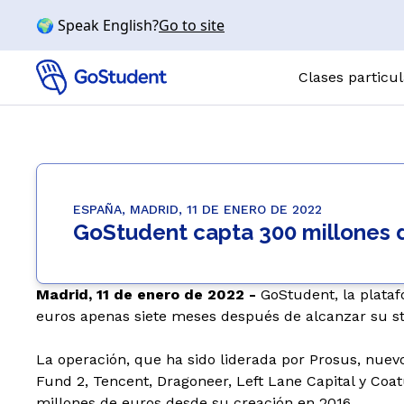
🌍 Speak English?
Go to site
Clases particu
Clases par
ASIGNATURAS
Matemátic
ESPAÑA, MADRID, 11 DE ENERO DE 2022
GoStudent capta 300 millones d
Química
Física
Biología
Madrid, 11 de enero de 2022 -
GoStudent, la plataf
euros apenas siete meses después de alcanzar su sta
Inglés
NIVELES
La operación, que ha sido liderada por Prosus, nuev
Bachillerato
Fund 2, Tencent, Dragoneer, Left Lane Capital y Co
millones de euros desde su creación en 2016.
Primaria