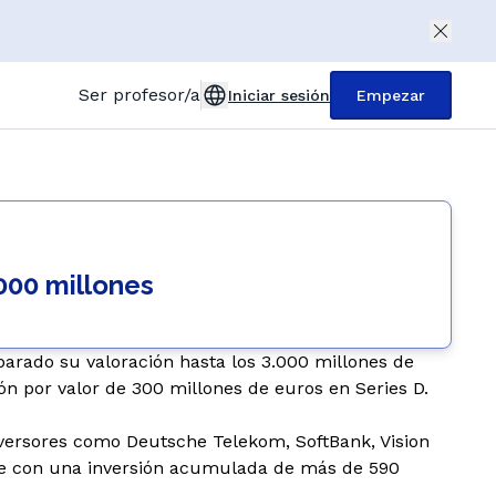
Ser profesor/a
Iniciar sesión
Empezar
t
ited Kingdom (English)
utschland (Deutsch)
erreich (Deutsch)
000 millones
nce (Français)
lia (Italiano)
parado su valoración hasta los 3.000 millones de
paña (Español)
n por valor de 300 millones de euros en Series D.
kiye (Türkçe)
inversores como Deutsche Telekom, SoftBank, Vision
ska (Polski)
nte con una inversión acumulada de más de 590
derland (Dutch)
GoMigo, el profesor particular de idiomas con IA