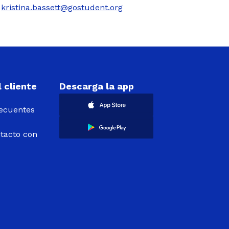
:
kristina.bassett@gostudent.org
 cliente
Descarga la app
recuentes
tacto con