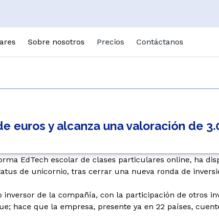
lares
Sobre nosotros
Precios
Contáctanos
Cómo funciona
ticulares online
Academias GoStuden
Un
GoClass
De
Academias en Barcelona
Resúmenes de Clases
as
Francés
Öst
Academias en Madrid
e euros y alcanza una valoración de 3.
Gostudent Learning
Italiano
Fra
Magic Quizzes
Lengua
Ita
Alemán
orma EdTech escolar de clases particulares online, ha dis
Es
tus de unicornio, tras cerrar una nueva ronda de inversió
Todas las materias
Tür
o inversor de la compañía, con la participación de otros 
Tutor de IA
Pol
ESO
atue; hace que la empresa, presente ya en 22 países, cue
Examen selectividad
Ne