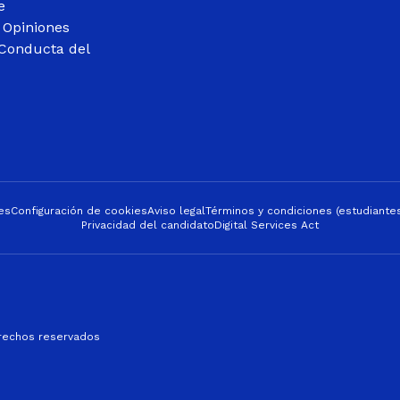
e
 Opiniones
Conducta del
es
Configuración de cookies
Aviso legal
Términos y condiciones (estudiantes
Privacidad del candidato
Digital Services Act
erechos reservados