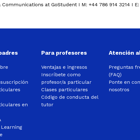
R & Communications at GoStudent I M: +44 786 914 3214 I E
 padres
Para profesores
Atención al
obre
Ventajas e ingresos
Preguntas f
Inscríbete como
(FAQ)
 suscripción
profesor/a particular
Ponte en con
ticulares
Clases particulares
nosotros
Código de conducta del
ticulares en
tutor
A
 Learning
e