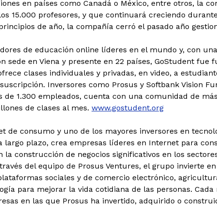
aciones en países como Canadá o México, entre otros, la c
s 15.000 profesores, y que continuará creciendo durante
incipios de año, la compañía cerró el pasado año gestion
ores de educación online líderes en el mundo y, con una 
 sede en Viena y presente en 22 países, GoStudent fue f
frece clases individuales y privadas, en video, a estudian
suscripción. Inversores como Prosus y Softbank Vision Fu
s de 1.300 empleados, cuenta con una comunidad de más d
llones de clases al mes.
www.gostudent.org
et de consumo y uno de los mayores inversores en tecnolog
 largo plazo, crea empresas líderes en Internet para co
la construcción de negocios significativos en los sectores
A través del equipo de Prosus Ventures, el grupo invierte 
, plataformas sociales y de comercio electrónico, agricult
gía para mejorar la vida cotidiana de las personas. Cada 
esas en las que Prosus ha invertido, adquirido o construi