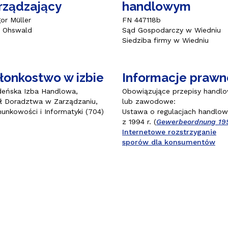
rządzający
handlowym
Ελλάδ
or Müller
FN 447118b
x Ohswald
Sąd Gospodarczy w Wiedniu
Siedziba firmy w Wiedniu
łonkostwo w izbie
Informacje prawn
deńska Izba Handlowa,
Obowiązujące przepisy handl
ł Doradztwa w Zarządzaniu,
lub zawodowe:
unkowości i Informatyki (704)
Ustawa o regulacjach handlo
z 1994 r. (
Gewerbeordnung 19
Internetowe rozstrzyganie
sporów dla konsumentów