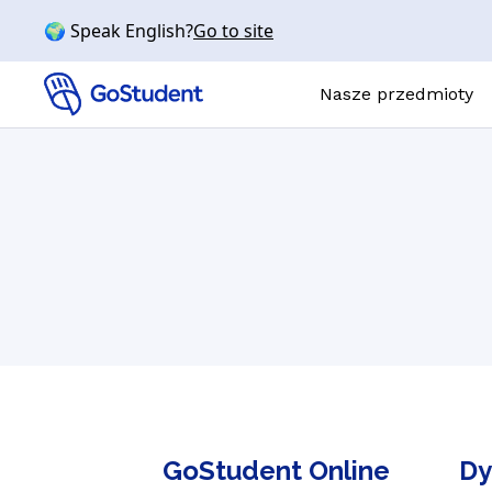
🌍 Speak English?
Go to site
Nasze przedmioty
Korepetycje onli
PRZEDMIOTY
Matematyka
Chemia
Fizyka
Biologia
Angielski
GoStudent Online
Dy