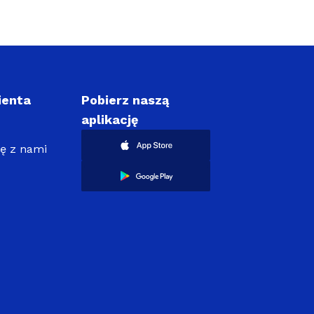
ienta
Pobierz naszą
aplikację
ię z nami