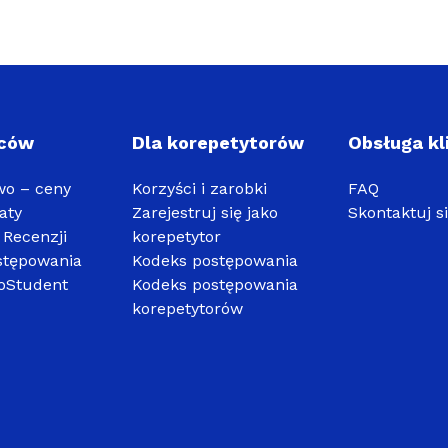
iców
Dla korepetytorów
Obsługa kl
wo – ceny
Korzyści i zarobki
FAQ
aty
Zarejestruj się jako
Skontaktuj s
Recenzji
korepetytor
stępowania
Kodeks postępowania
oStudent
Kodeks postępowania
korepetytorów