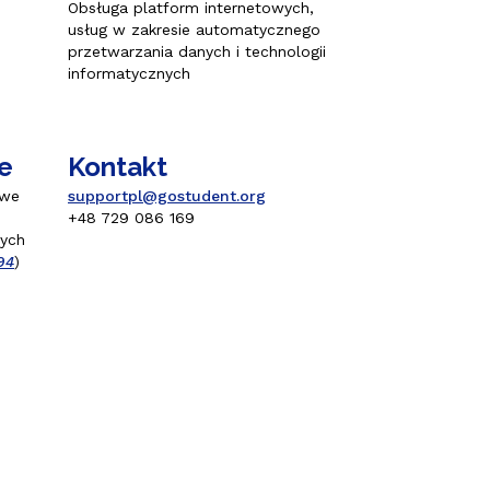
Obsługa platform internetowych,
usług w zakresie automatycznego
α (Ελληνικά)
przetwarzania danych i technologii
informatycznych
e
Kontakt
owe
supportpl@gostudent.org
+48 729 086 169
wych
94
)