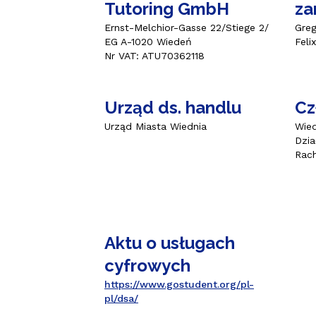
Tutoring GmbH
za
Ernst-Melchior-Gasse 22/Stiege 2/
Greg
EG A-1020 Wiedeń
Feli
Nr VAT: ATU70362118
Urząd ds. handlu
Cz
Urząd Miasta Wiednia
Wie
Dzia
Rach
Aktu o usługach
cyfrowych
https://www.gostudent.org/pl-
pl/dsa/