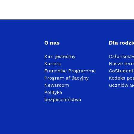
O nas
Dla rodz
Kim jesteśmy
Członkost
Kariera
Nasze tem
Franchise Programme
GoStudent 
Program afiliacyjny
Kodeks po
Newsroom
uczniów G
Polityka
bezpieczeństwa