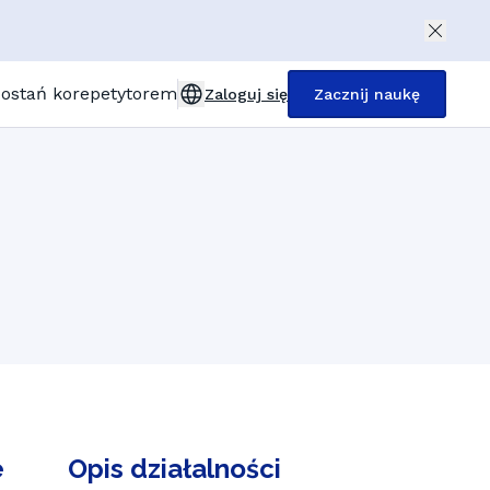
ostań korepetytorem
Zaloguj się
Zacznij naukę
d Kingdom (English)
chland (Deutsch)
reich (Deutsch)
Egzamin ósmoklasisty
e (Français)
(Italiano)
a (Español)
e (Türkçe)
 (Polski)
e
Opis działalności
land (Dutch)