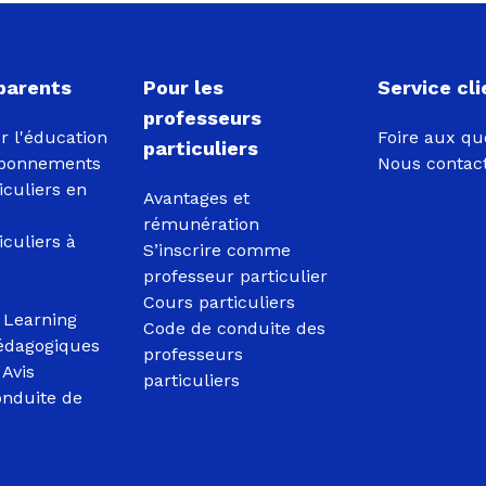
 parents
Pour les
Service cli
professeurs
r l'éducation
Foire aux qu
particuliers
 abonnements
Nous contac
iculiers en
Avantages et
rémunération
iculiers à
S’inscrire comme
professeur particulier
Cours particuliers
 Learning
Code de conduite des
édagogiques
professeurs
Avis
particuliers
onduite de