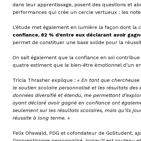
dans leur apprentissage, posent des questions et ab
performances qui crée un cercle vertueux : les note
L’étude met également en lumière la façon dont la co
confiance, 82 % d’entre eux déclarant avoir gagné
permet de constituer une base solide pour la réussit
On sait également que la confiance en soi contribue
quatre estiment que le bien-être émotionnel d’un enfa
Tricia Thrasher explique :
« En tant que chercheuse e
le soutien scolaire personnalisé et les résultats de
données diversifié et étendu, me permettant d’explor
ayant déclaré avoir gagné en confiance ont également
seulement sur les résultats scolaires, mais qu’ils jo
réussite à long terme. »
Felix Ohswald, PDG et cofondateur de GoStudent, ajo
l’apprentissage personnalisé, lorsqu’il est soutenu 