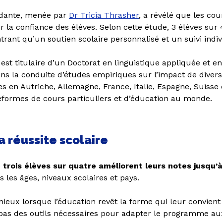
dante, menée par
Dr Tricia Thrasher
, a révélé que les cou
GoMigo, le professeur partic
Ε
r la confiance des élèves. Selon cette étude, 3 élèves s
ntrant qu’un soutien scolaire personnalisé et un suivi indiv
, est titulaire d’un Doctorat en linguistique appliquée et 
ns la conduite d’études empiriques sur l’impact de diverse
es en Autriche, Allemagne, France, Italie, Espagne, Suiss
teformes de cours particuliers et d’éducation au monde.
a réussite scolaire
e
trois élèves sur quatre améliorent leurs notes jusqu’à
 les âges, niveaux scolaires et pays.
ieux lorsque l’éducation revêt la forme qui leur convient
 pas des outils nécessaires pour adapter le programme au