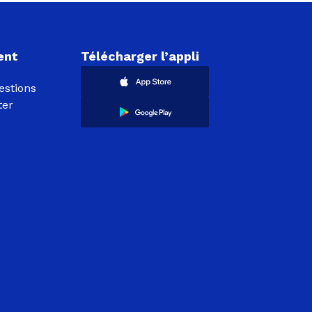
ent
Télécharger l’appli
estions
ter