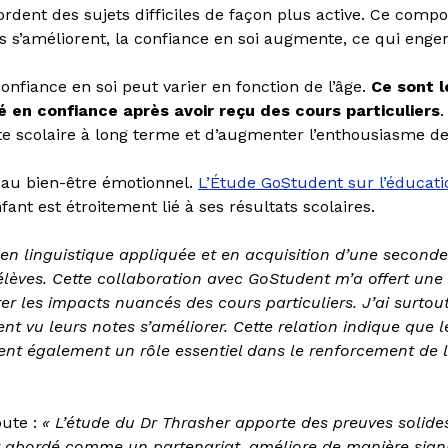
ordent des sujets difficiles de façon plus active. Ce com
s s’améliorent, la confiance en soi augmente, ce qui enge
nfiance en soi peut varier en fonction de l’âge.
Ce sont l
 en confiance après avoir reçu des cours particuliers
.
e scolaire à long terme et d’augmenter l’enthousiasme de 
 au bien-être émotionnel.
L’Étude GoStudent sur l’éducat
nt est étroitement lié à ses résultats scolaires.
n linguistique appliquée et en acquisition d’une seconde l
s élèves. Cette collaboration avec GoStudent m’a offert u
er les impacts nuancés des cours particuliers. J’ai surtou
 vu leurs notes s’améliorer. Cette relation indique que le
uent également un rôle essentiel dans le renforcement de l
ute :
« L’étude du Dr Thrasher apporte des preuves solid
et abordé comme un partenariat, améliore de manière signif