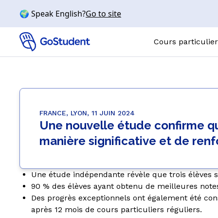
🌍 Speak English?
Go to site
Cours particulier
Cours particu
MATIÈRES
Mathématiq
FRANCE, LYON, 11 JUIN 2024
Une nouvelle étude confirme que
Chimie
manière significative et de ren
Physique
SVT
Anglais
Une étude indépendante révèle que trois élèves s
90 % des élèves ayant obtenu de meilleures note
NIVEAUX
Des progrès exceptionnels ont également été cons
Collège
après 12 mois de cours particuliers réguliers.
Lycée