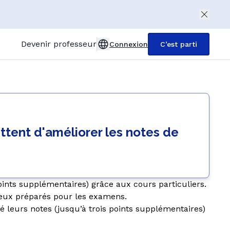
Devenir professeur
Connexion
C’est parti
nited Kingdom (English)
eutschland (Deutsch)
terreich (Deutsch)
ttent d'améliorer les notes de
ance (Français)
alia (Italiano)
spaña (Español)
oints supplémentaires) grâce aux cours particuliers.
rkiye (Türkçe)
ieux préparés pour les examens.
leurs notes (jusqu’à trois points supplémentaires)
lska (Polski)
ederland (Dutch)