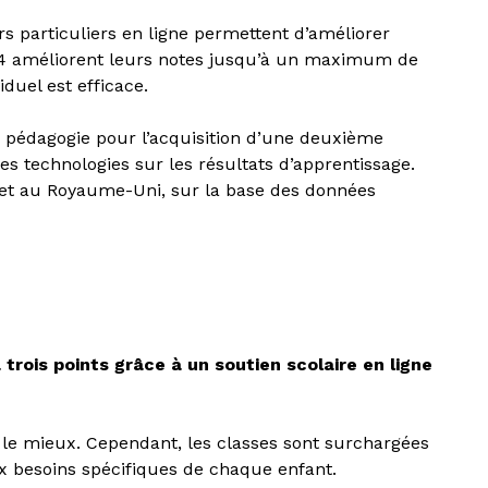
rs particuliers en ligne permettent d’améliorer
ulier de langues IA
λλάδα (Ελληνικά)
ur 4 améliorent leurs notes jusqu’à un maximum de
iduel est efficace.
en pédagogie pour l’acquisition d’une deuxième
s technologies sur les résultats d’apprentissage.
e et au Royaume-Uni, sur la base des données
 trois points grâce à un soutien scolaire en ligne
 le mieux. Cependant, les classes sont surchargées
x besoins spécifiques de chaque enfant.