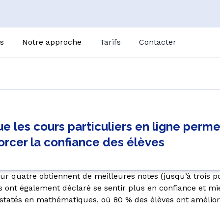
s
Notre approche
Tarifs
Contacter
Comment ça marche
liers individuels en ligne
Centre de cours
U
GoClass
D
Lyon
Résumés de cours
ues
Français
Ös
 les cours particuliers en ligne perme
Gostudent Learning
Italien
Fr
forcer la confiance des élèves
Magic Quizzes
Espagnol
It
Allemand
E
Voir toutes les matières
ur quatre obtiennent de meilleures notes (jusqu’à trois p
Tü
s ont également déclaré se sentir plus en confiance et m
tatés en mathématiques, où 80 % des élèves ont amélioré 
Po
Brevet
Tuteur IA
Baccalauréat
N