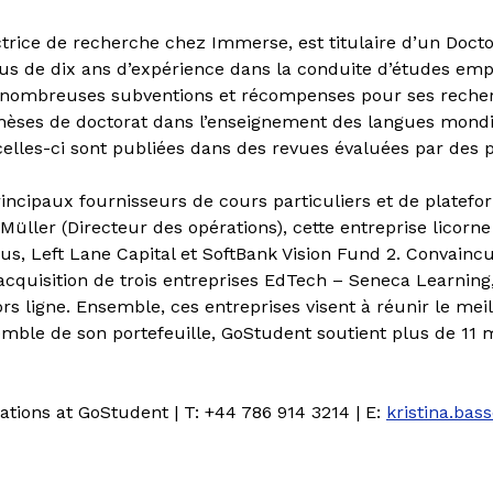
ctrice de recherche chez Immerse, est titulaire d’un Doct
us de dix ans d’expérience dans la conduite d’études empi
de nombreuses subventions et récompenses pour ses recher
thèses de doctorat dans l’enseignement des langues mond
celles-ci sont publiées dans des revues évaluées par des p
incipaux fournisseurs de cours particuliers et de platef
Müller (Directeur des opérations), cette entreprise licorne
us, Left Lane Capital et SoftBank Vision Fund 2. Convaincu
’acquisition de trois entreprises EdTech – Seneca Learnin
ors ligne. Ensemble, ces entreprises visent à réunir le me
semble de son portefeuille, GoStudent soutient plus de 11 
tions at GoStudent | T: +44 786 914 3214 | E:
kristina.bas