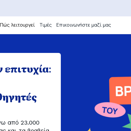
Πώς λειτουργεί
Τιμές
Επικοινωνήστε μαζί μας
Πώς λειτουργεί
τομική διδασκαλία
Uni
GoClass
Deu
Περιλήψεις μαθημάτων
 επιτυχία:
Γαλλικά
Öste
ελληνικά
Fran
Ισπανικά
Ital
θηγητές
Γερμανικά
Esp
Δείτε όλα τα μαθήματα
Türk
Pols
νω από 23.000
ς και τα βραβεία
Ned